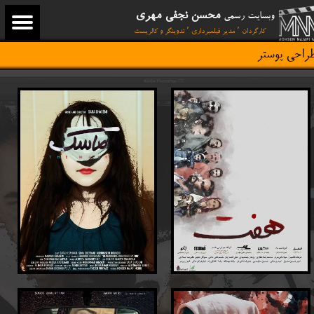
محسن نجفی مهری
وبسایت رسمی
کارگردان ٬ مدیر فیلمبرداری ٬ تدوینگر و کالریست
راحی پوستر