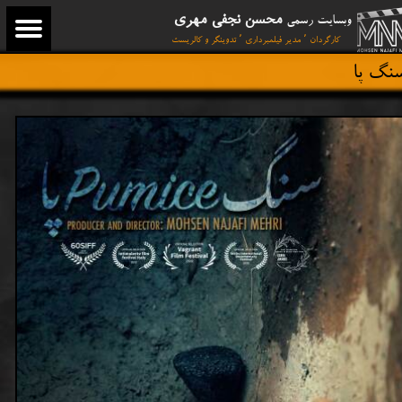
محسن نجفی مهری
وبسایت رسمی
کارگردان ٬ مدیر فیلمبرداری ٬ تدوینگر و کالریست
نگ پا