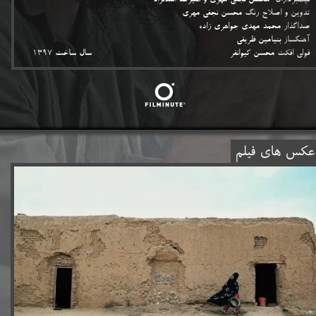
فیلمبرداران
محسن نجفی مهری و علیرضا اسدنژاد
تدوین و اصلاح رنگ
محسن نجفی مهری
صداگذار
محمد مهدی جواهری زاده
آهنگساز
بنیامین ظریفی
فولی افکت
محسن کیوانفر سال ساخت ۱۳۹۷
کس های فیلم