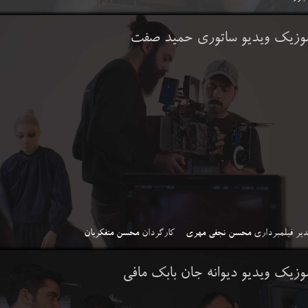
موزیک ویدیو ساتوری حمید صفت
دیر فیلمبرداری
محسن نجفی مهری
کارگردان
محسن متفکریان
موزیک ویدیو دیوانه جان بابک مافی