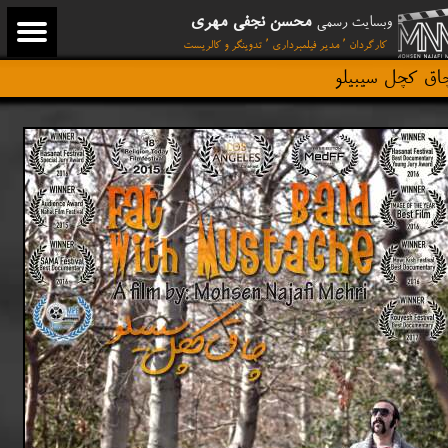
محسن نجفی مهری
وبسایت رسمی
کارگردان ٬ مدیر فیلمبرداری ٬ تدوینگر و کالریست
اق کچل سیبیلو