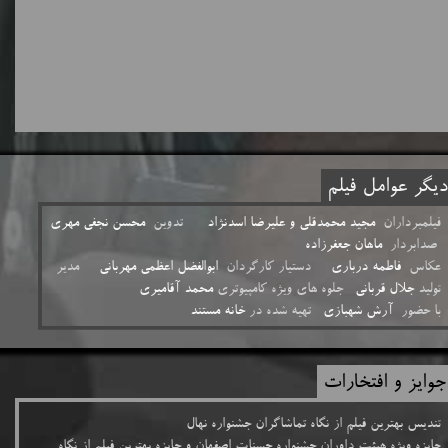
​ دیگر عوامل فیلم
فیلمبرداران
مجید محمدقلی و علیرضا اسدنژاد
تدوین
محسن نجفی مهری
ص
دابردار
ماهان جعفرزاده
عکاس
فاطمه درباری
دستیار کارگردان
ابوالفضل اعظمی مهربانی
مدیر
تولید
جلال قربانی
جلوه های ویژه کامپیوتری
محمد آقامیری
با حضور
آرش شهبازی
تهیه شده در
خانه مستند
جوایز و افتخارات
تندیس بهترین فیلم از نگاه تماشاگران جشنواره نهال
جایزه ویژه هیئت داوران جشنواره حسنات اصفهان و جایزه بهترین فیلم از نگاه