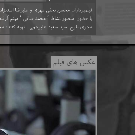
فیلمبرداران
محسن نجفی مهری و علیرضا اسدن
با حضور
منصور نشاط ٬ محمد صافی ٬ میثم آرقند ٬ حمیدرضا شفیعی ٬ امیر مهرنیا ٬‌سهیلا عاشقی ٬‌ مازیار کهیاری
مجری طرح
سید سعید علیرحمی
تهیه کننده
مح
عکس های فیلم